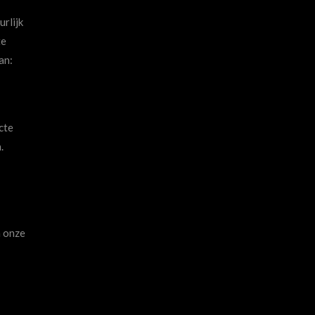
rlijk
te
an:
cte
.
n onze