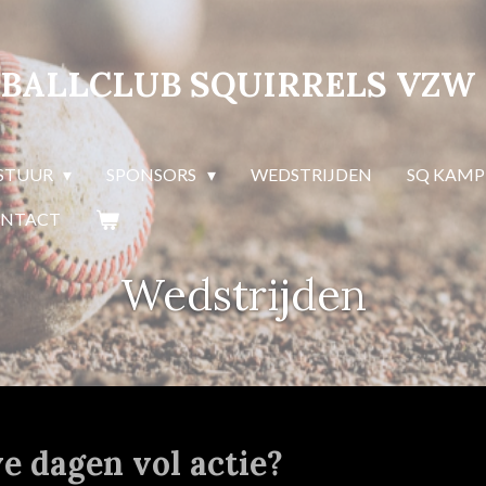
FTBALLCLUB SQUIRRELS VZW
STUUR
SPONSORS
WEDSTRIJDEN
SQ KAMP
NTACT
Wedstrijden
ve dagen vol actie?