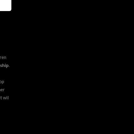
eren
ship
.
 op
ner
t wil