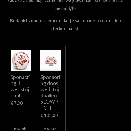
Als extra bedankje vermelden we jouw naam op onze sociale
media! 🙌✨
Bedankt voor je steun en dat je samen met ons de club
sterker maakt!
Sponsori
Sponsori
ng 1
ng doos
wedstrij
wedstrij
dbal
dballen
SLOWPI
€ 7,00
TCH
€ 102,00
In winkelwagen
In winkelwagen