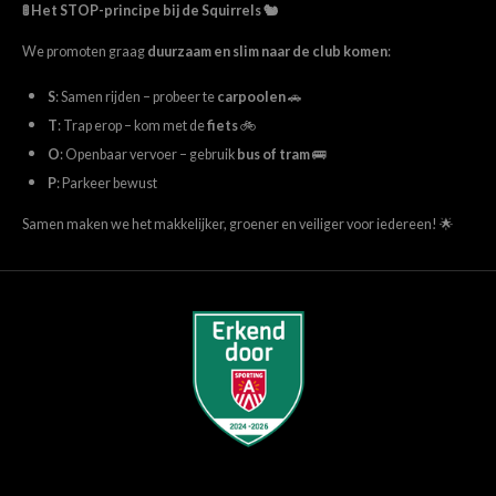
🚦 Het STOP-principe bij de Squirrels 🐿️
We promoten graag
duurzaam en slim naar de club komen
:
S
: Samen rijden – probeer te
carpoolen
🚗
T
: Trap erop – kom met de
fiets
🚲
O
: Openbaar vervoer – gebruik
bus of tram
🚌
P
: Parkeer bewust
Samen maken we het makkelijker, groener en veiliger voor iedereen! 🌟