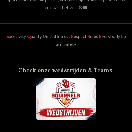
en naast het veld.
⚾🐿️
S
portivity
Q
uality
U
nited
I
ntrest
R
espect
R
ules
E
verybody
L
e
arn
S
afety
Check onze wedstrijden & Teams: