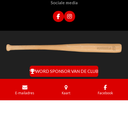
Sociale media
F
I
a
n
c
s
e
t
b
a
o
g
o
r
k
a
m
WORD SPONSOR VAN DE CLUB
E-mailadres
Kaart
Facebook
© 2021 - Deze
website
is een homerun van
DustinCase